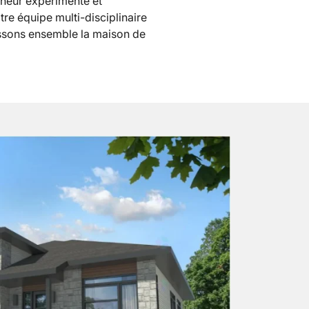
eneur expérimenté et
re équipe multi-disciplinaire
issons ensemble la maison de