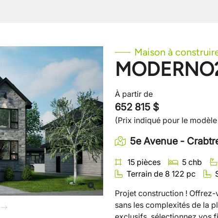
Maison à construir
MODERNO
À partir de
652 815 $
(Prix indiqué pour le modèle
5e Avenue - Crabtr
15 pièces
5 chb
Terrain de 8 122 pc
Projet construction ! Offre
sans les complexités de la p
Suivant
exclusifs, sélectionnez vos fi